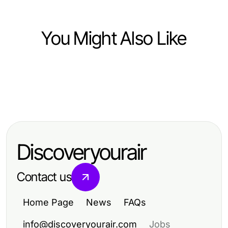
You Might Also Like
Arts & Entertainment
Arts & Entertainment
Professional Resource Directory
Arts & Entertainment
The Most Common 상봉동 한국관나
CrushOn Feature-by-Feature: What
이트 Errors and Quick Fixes for
Sets This AI Chat Experience Apart
2026
Discoveryourair
Contact us
Home Page
News
FAQs
info@discoveryourair.com
Jobs