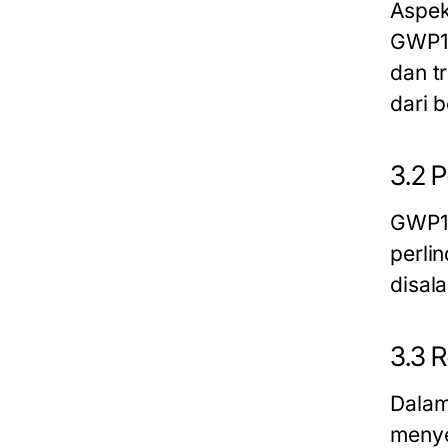
Aspek
GWP16
dan t
dari 
3.2 
GWP16
perli
disal
3.3 
Dalam
menye