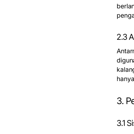
berla
penga
2.3 
Antar
digun
kalan
hanya
3. P
3.1 