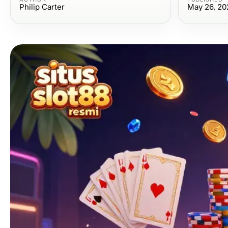
Philip Carter
May 26, 20