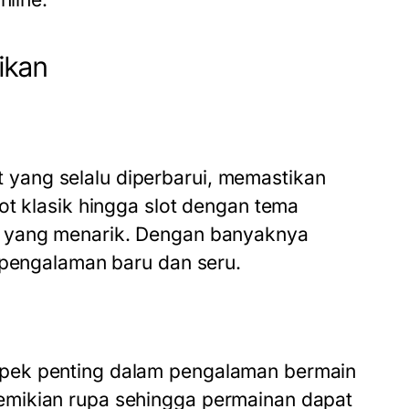
ikan
yang selalu diperbarui, memastikan
ot klasik hingga slot dengan tema
n yang menarik. Dengan banyaknya
n pengalaman baru dan seru.
spek penting dalam pengalaman bermain
emikian rupa sehingga permainan dapat