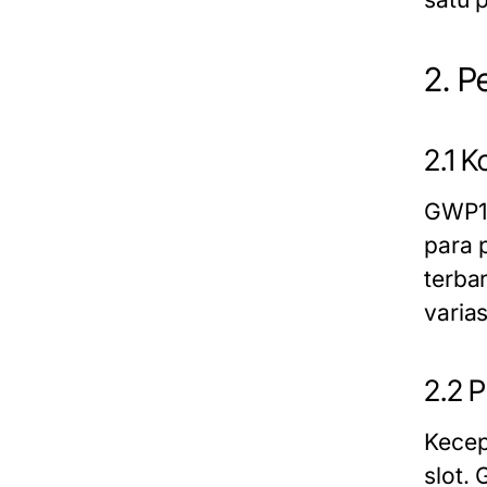
2. P
2.1 
GWP16
para 
terba
varia
2.2 
Kecep
slot.