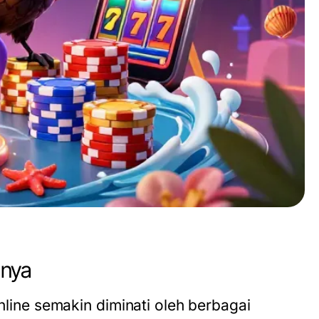
anya
online semakin diminati oleh berbagai