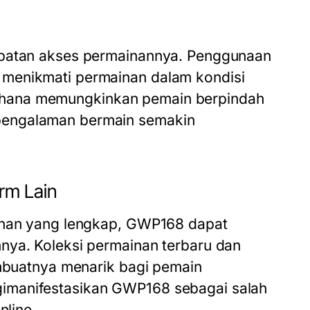
cepatan akses permainannya. Penggunaan
 menikmati permainan dalam kondisi
sederhana memungkinkan pemain berpindah
pengalaman bermain semakin
rm Lain
ainan yang lengkap, GWP168 dapat
nya. Koleksi permainan terbaru dan
embuatnya menarik bagi pemain
imanifestasikan GWP168 sebagai salah
nline.