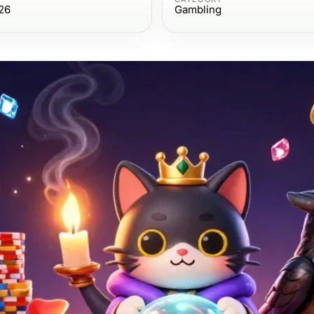
26
Gambling