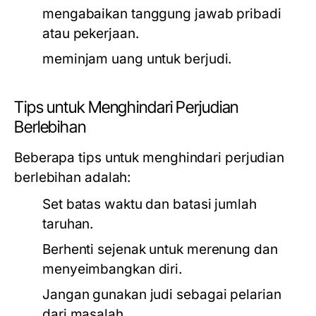
mengabaikan tanggung jawab pribadi
atau pekerjaan.
meminjam uang untuk berjudi.
Tips untuk Menghindari Perjudian
Berlebihan
Beberapa tips untuk menghindari perjudian
berlebihan adalah:
Set batas waktu dan batasi jumlah
taruhan.
Berhenti sejenak untuk merenung dan
menyeimbangkan diri.
Jangan gunakan judi sebagai pelarian
dari masalah.