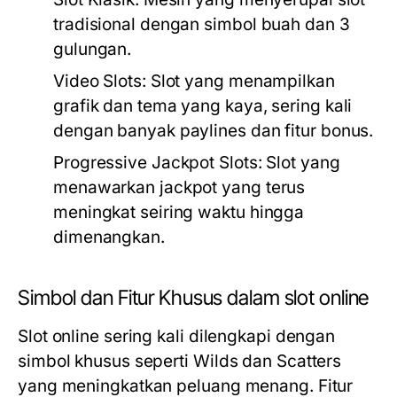
tradisional dengan simbol buah dan 3
gulungan.
Video Slots:
Slot yang menampilkan
grafik dan tema yang kaya, sering kali
dengan banyak paylines dan fitur bonus.
Progressive Jackpot Slots:
Slot yang
menawarkan jackpot yang terus
meningkat seiring waktu hingga
dimenangkan.
Simbol dan Fitur Khusus dalam slot online
Slot online sering kali dilengkapi dengan
simbol khusus seperti Wilds dan Scatters
yang meningkatkan peluang menang. Fitur