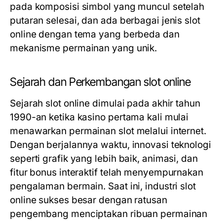
pada komposisi simbol yang muncul setelah
putaran selesai, dan ada berbagai jenis slot
online dengan tema yang berbeda dan
mekanisme permainan yang unik.
Sejarah dan Perkembangan slot online
Sejarah slot online dimulai pada akhir tahun
1990-an ketika kasino pertama kali mulai
menawarkan permainan slot melalui internet.
Dengan berjalannya waktu, innovasi teknologi
seperti grafik yang lebih baik, animasi, dan
fitur bonus interaktif telah menyempurnakan
pengalaman bermain. Saat ini, industri slot
online sukses besar dengan ratusan
pengembang menciptakan ribuan permainan