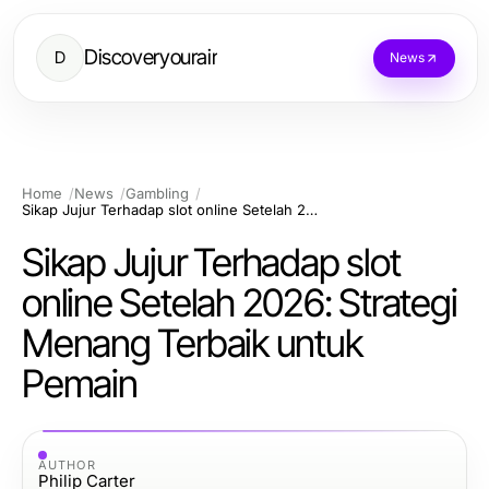
Discoveryourair
D
News
Home
News
Gambling
Sikap Jujur Terhadap slot online Setelah 2026: Strategi Menang Terbaik untuk Pemain
Sikap Jujur Terhadap slot
online Setelah 2026: Strategi
Menang Terbaik untuk
Pemain
AUTHOR
Philip Carter