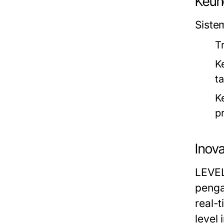
Keun
Siste
T
K
t
K
p
Inov
LEVEL
penga
real-
level