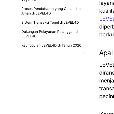
layan
Proses Pendaftaran yang Cepat dan
kuali
Aman di LEVEL4D
LEVE
Sistem Transaksi Togel di LEVEL4D
diper
Dukungan Pelayanan Pelanggan di
berkua
LEVEL4D
Keunggulan LEVEL4D di Tahun 2026
Apa 
LEVEL
diran
menja
trans
pecin