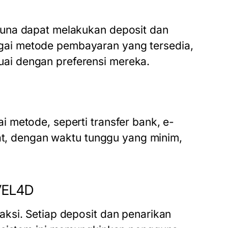
guna dapat melakukan deposit dan
ai metode pembayaran yang tersedia,
ai dengan preferensi mereka.
 metode, seperti transfer bank, e-
pat, dengan waktu tunggu yang minim,
EVEL4D
ksi. Setiap deposit dan penarikan