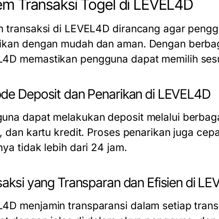
em Transaksi Togel di LEVEL4D
m transaksi di LEVEL4D dirancang agar peng
ikan dengan mudah dan aman. Dengan berbag
4D memastikan pengguna dapat memilih sesu
de Deposit dan Penarikan di LEVEL4D
una dapat melakukan deposit melalui berbagai
t, dan kartu kredit. Proses penarikan juga ce
ya tidak lebih dari 24 jam.
saksi yang Transparan dan Efisien di L
4D menjamin transparansi dalam setiap transa