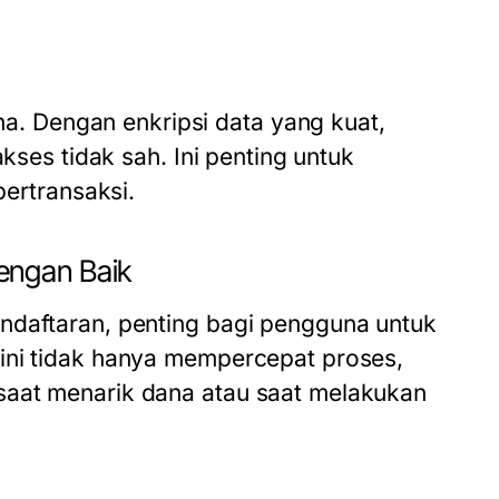
. Dengan enkripsi data yang kuat,
akses tidak sah. Ini penting untuk
rtransaksi.
engan Baik
ndaftaran, penting bagi pengguna untuk
 ini tidak hanya mempercepat proses,
saat menarik dana atau saat melakukan