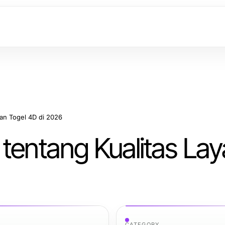
nan Togel 4D di 2026
 tentang Kualitas La
CATEGORY