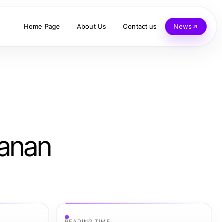
Home Page
About Us
Contact us
News
yanan
READING TIME