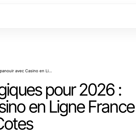
Perspectives Stratégiques pour 2026 : S'épanouir avec Casino en Ligne France Fiable pour de Meilleures Cotes
giques pour 2026 :
ino en Ligne France 
Cotes