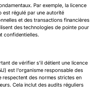
 fondamentaux. Par exemple, la
licence
o est régulé par une autorité
nnelles et des transactions financières
ilisent des technologies de pointe pour
t confidentielles.
tant de vérifier s'il détient une licence
ANJ) est l'organisme responsable des
e respectent des normes strictes en
urs. Cela inclut des audits réguliers