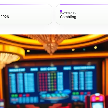
CATEGORY
 2026
Gambling