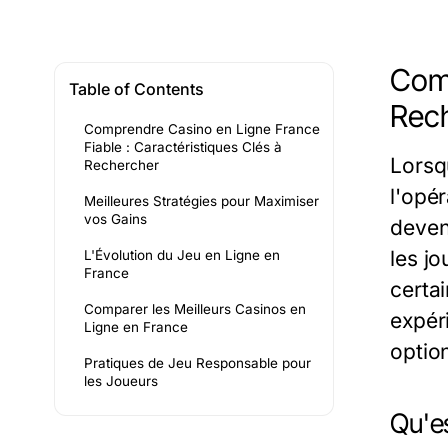
Comp
Table of Contents
Rec
Comprendre Casino en Ligne France
Fiable : Caractéristiques Clés à
Lorsqu
Rechercher
l'opér
Meilleures Stratégies pour Maximiser
vos Gains
deveni
les j
L'Évolution du Jeu en Ligne en
France
certa
Comparer les Meilleurs Casinos en
expér
Ligne en France
optio
Pratiques de Jeu Responsable pour
les Joueurs
Qu'es