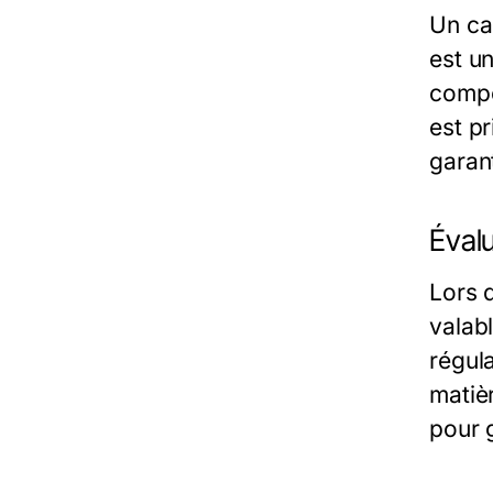
Un ca
est un
compé
est p
garant
Évalu
Lors d
valab
régul
matiè
pour g