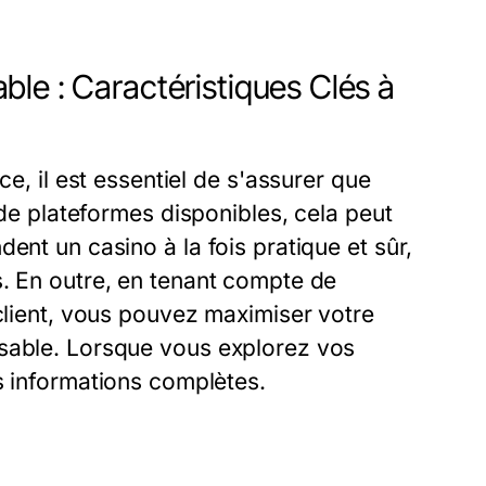
le : Caractéristiques Clés à
e, il est essentiel de s'assurer que
 de plateformes disponibles, cela peut
ent un casino à la fois pratique et sûr,
s. En outre, en tenant compte de
 client, vous pouvez maximiser votre
nsable. Lorsque vous explorez vos
 informations complètes.