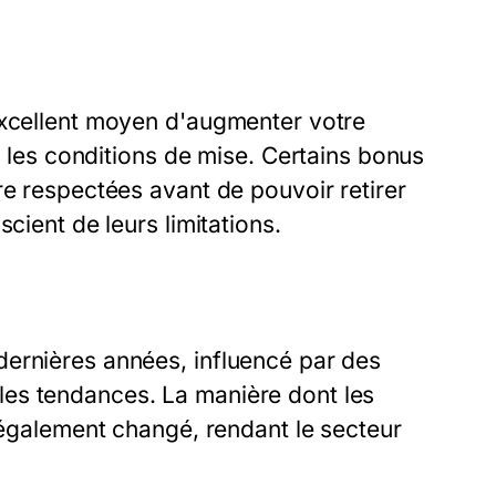
excellent moyen d'augmenter votre
e les
conditions de mise
. Certains bonus
re respectées avant de pouvoir retirer
cient de leurs limitations.
dernières années, influencé par des
es tendances. La manière dont les
a également changé, rendant le secteur