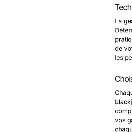
Tech
La ges
Déter
pratiq
de vo
les pe
Chois
Chaqu
black
compa
vos g
chaqu