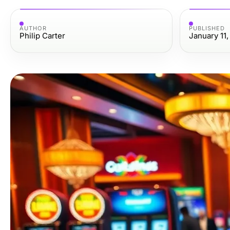
AUTHOR
PUBLISHED
Philip Carter
January 11,