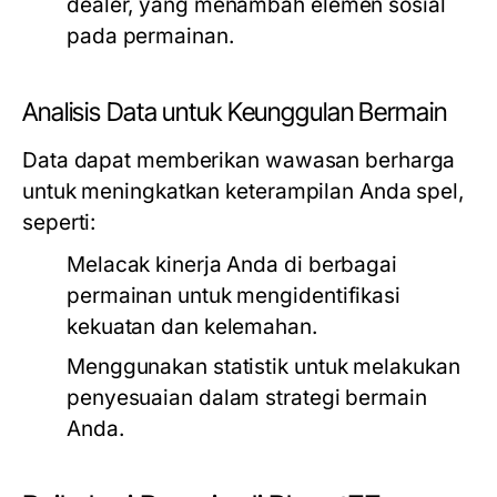
dealer, yang menambah elemen sosial
pada permainan.
Analisis Data untuk Keunggulan Bermain
Data dapat memberikan wawasan berharga
untuk meningkatkan keterampilan Anda spel,
seperti:
Melacak kinerja Anda di berbagai
permainan untuk mengidentifikasi
kekuatan dan kelemahan.
Menggunakan statistik untuk melakukan
penyesuaian dalam strategi bermain
Anda.