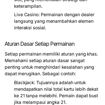
keterampilan.
Live Casino:
Permainan dengan dealer
langsung yang menambahkan elemen
interaksi sosial.
Aturan Dasar Setiap Permainan
Setiap permainan memiliki aturan yang khas.
Memahami setiap aturan dasar sangat
penting untuk menghindari kesalahan yang
dapat merugikan. Sebagai contoh:
Blackjack:
Tujuannya adalah untuk
mendapatkan nilai total kartu lebih dekat
ke 21 tanpa melebihi. Pemain dapat bust
jika melampaui angka 21.