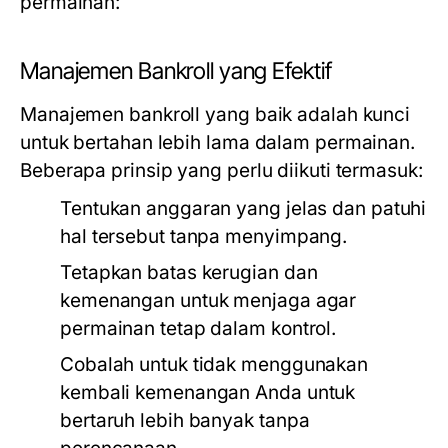
permainan:
Manajemen Bankroll yang Efektif
Manajemen bankroll yang baik adalah kunci
untuk bertahan lebih lama dalam permainan.
Beberapa prinsip yang perlu diikuti termasuk:
Tentukan anggaran yang jelas dan patuhi
hal tersebut tanpa menyimpang.
Tetapkan batas kerugian dan
kemenangan untuk menjaga agar
permainan tetap dalam kontrol.
Cobalah untuk tidak menggunakan
kembali kemenangan Anda untuk
bertaruh lebih banyak tanpa