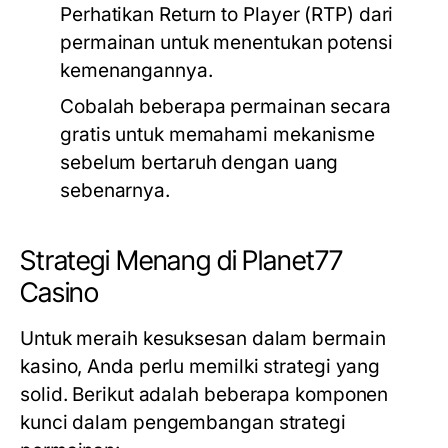
Perhatikan Return to Player (RTP) dari
permainan untuk menentukan potensi
kemenangannya.
Cobalah beberapa permainan secara
gratis untuk memahami mekanisme
sebelum bertaruh dengan uang
sebenarnya.
Strategi Menang di Planet77
Casino
Untuk meraih kesuksesan dalam bermain
kasino, Anda perlu memilki strategi yang
solid. Berikut adalah beberapa komponen
kunci dalam pengembangan strategi