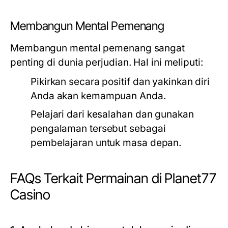
Membangun Mental Pemenang
Membangun mental pemenang sangat
penting di dunia perjudian. Hal ini meliputi:
Pikirkan secara positif dan yakinkan diri
Anda akan kemampuan Anda.
Pelajari dari kesalahan dan gunakan
pengalaman tersebut sebagai
pembelajaran untuk masa depan.
FAQs Terkait Permainan di Planet77
Casino