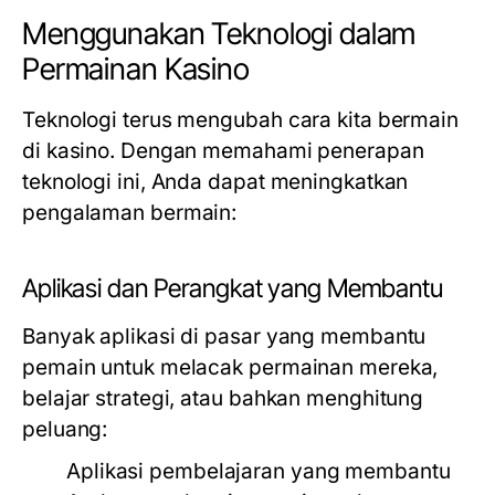
Menggunakan Teknologi dalam
Permainan Kasino
Teknologi terus mengubah cara kita bermain
di kasino. Dengan memahami penerapan
teknologi ini, Anda dapat meningkatkan
pengalaman bermain:
Aplikasi dan Perangkat yang Membantu
Banyak aplikasi di pasar yang membantu
pemain untuk melacak permainan mereka,
belajar strategi, atau bahkan menghitung
peluang:
Aplikasi pembelajaran yang membantu