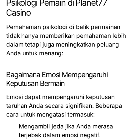
Psikologi Pemain di Planet77
Casino
Pemahaman psikologi di balik permainan
tidak hanya memberikan pemahaman lebih
dalam tetapi juga meningkatkan peluang
Anda untuk menang:
Bagaimana Emosi Mempengaruhi
Keputusan Bermain
Emosi dapat mempengaruhi keputusan
taruhan Anda secara signifikan. Beberapa
cara untuk mengatasi termasuk:
Mengambil jeda jika Anda merasa
terjebak dalam emosi negatif.