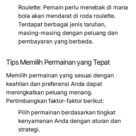
Roulette:
Pemain perlu menebak di mana
bola akan mendarat di roda roulette.
Terdapat berbagai jenis taruhan,
masing-masing dengan peluang dan
pembayaran yang berbeda.
Tips Memilih Permainan yang Tepat
Memilih permainan yang sesuai dengan
keahlian dan preferensi Anda dapat
meningkatkan peluang menang.
Pertimbangkan faktor-faktor berikut:
Pilih permainan berdasarkan tingkat
kenyamanan Anda dengan aturan dan
strategi.