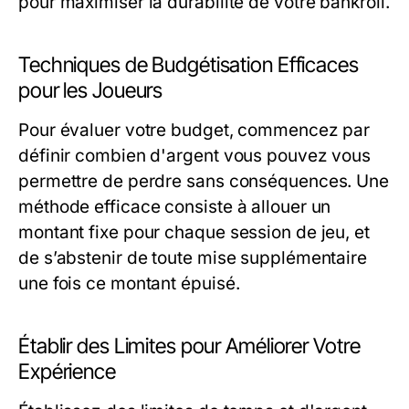
pour maximiser la durabilité de votre bankroll.
Techniques de Budgétisation Efficaces
pour les Joueurs
Pour évaluer votre budget, commencez par
définir combien d'argent vous pouvez vous
permettre de perdre sans conséquences. Une
méthode efficace consiste à allouer un
montant fixe pour chaque session de jeu, et
de s’abstenir de toute mise supplémentaire
une fois ce montant épuisé.
Établir des Limites pour Améliorer Votre
Expérience