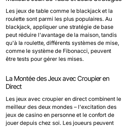
Les jeux de table comme le blackjack et la
roulette sont parmi les plus populaires. Au
blackjack, appliquer une stratégie de base
peut réduire l'avantage de la maison, tandis
qu'à la roulette, différents systèmes de mise,
comme le système de Fibonacci, peuvent
être tests pour gérer les mises.
La Montée des Jeux avec Croupier en
Direct
Les jeux avec croupier en direct combinent le
meilleur des deux mondes – l'excitation des
jeux de casino en personne et le confort de
jouer depuis chez soi. Les joueurs peuvent