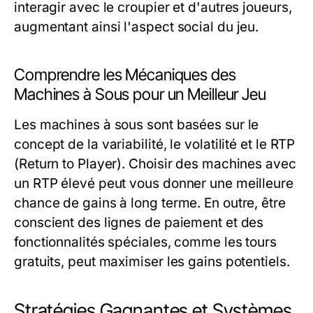
interagir avec le croupier et d'autres joueurs,
augmentant ainsi l'aspect social du jeu.
Comprendre les Mécaniques des
Machines à Sous pour un Meilleur Jeu
Les machines à sous sont basées sur le
concept de la variabilité, le volatilité et le RTP
(Return to Player). Choisir des machines avec
un RTP élevé peut vous donner une meilleure
chance de gains à long terme. En outre, être
conscient des lignes de paiement et des
fonctionnalités spéciales, comme les tours
gratuits, peut maximiser les gains potentiels.
Stratégies Gagnantes et Systèmes