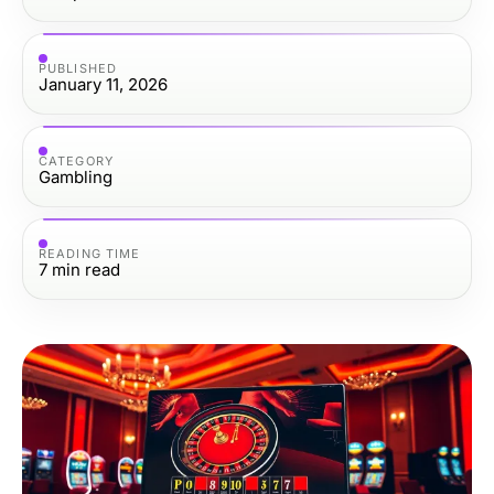
PUBLISHED
January 11, 2026
CATEGORY
Gambling
READING TIME
7
min read