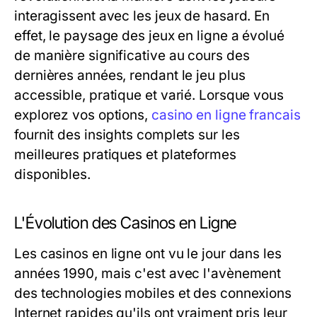
interagissent avec les jeux de hasard. En
effet, le paysage des jeux en ligne a évolué
de manière significative au cours des
dernières années, rendant le jeu plus
accessible, pratique et varié. Lorsque vous
explorez vos options,
casino en ligne francais
fournit des insights complets sur les
meilleures pratiques et plateformes
disponibles.
L'Évolution des Casinos en Ligne
Les casinos en ligne ont vu le jour dans les
années 1990, mais c'est avec l'avènement
des technologies mobiles et des connexions
Internet rapides qu'ils ont vraiment pris leur