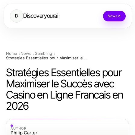
Discoveryourair
D
News
Home
News
Gambling
Stratégies Essentielles pour Maximiser le Succès avec Casino en Ligne Francais en 2026
Stratégies Essentielles pour
Maximiser le Succès avec
Casino en Ligne Francais en
2026
AUTHOR
Philip Carter