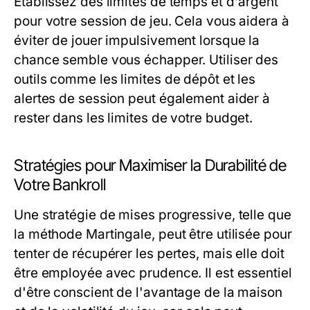
Établissez des limites de temps et d'argent
pour votre session de jeu. Cela vous aidera à
éviter de jouer impulsivement lorsque la
chance semble vous échapper. Utiliser des
outils comme les limites de dépôt et les
alertes de session peut également aider à
rester dans les limites de votre budget.
Stratégies pour Maximiser la Durabilité de
Votre Bankroll
Une stratégie de mises progressive, telle que
la méthode Martingale, peut être utilisée pour
tenter de récupérer les pertes, mais elle doit
être employée avec prudence. Il est essentiel
d'être conscient de l'avantage de la maison