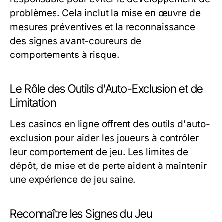
problèmes. Cela inclut la mise en œuvre de
mesures préventives et la reconnaissance
des signes avant-coureurs de
comportements à risque.
Le Rôle des Outils d'Auto-Exclusion et de
Limitation
Les casinos en ligne offrent des outils d'auto-
exclusion pour aider les joueurs à contrôler
leur comportement de jeu. Les limites de
dépôt, de mise et de perte aident à maintenir
une expérience de jeu saine.
Reconnaître les Signes du Jeu